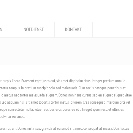
N
NOTDIENST
KONTAKT
t turpis libero. Praesent eget justo dui, sit amet dignissim risus. Integer pretium urna id
tetur tempus. In pretium suscipit odio sed malesuada. Cum sociis natoque penatibus et
 id metus nec tortor malesuada aliquam. Donec non risus cursus sapien aliquet aliquet vitae
leo aliquam nisi, sit amet lobortis tortor metus id lorem. Cras consequat interdum orci vel
eque consectetur nulla, vitae faucibus eros purus eu elit. In eget ipsum est, et ultricies
 pulvinar euismod.
rus rutrum. Donec nisl risus, gravida at euismod sit amet, consequat at massa. Duis luctus