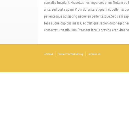
convallis tincidunt. Phasellus nec imperdiet enim. Nullam eu li
ante, sed porta quam. Proin dui ante, aliquam et pellentesque
pellentesque adipiscing neque eu pellentesque. Sed sem sapien
felis augue dapibus massa, ac tristique sapien dolor eget neq
consectetur vestibulum. Praesent iaculis gravida erat vitae va
Kontakt
Datenschutzerklärung
Impressum