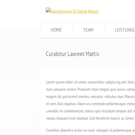
HOME
TEAM
LEISTUNGE
Curabitur Laoreet Mattis
Lorem ipsum dolor sit amet, consectetur adipiscing elit. Sed u
nunc posuere ornare. Praesent vitae magna quis purus consec
magnis dis parturient montes, nascetur ridiculus mus. Mauris
et sem. Duis dapibus, libero eu commodo pellentesque, metus 
convallis. In condimentum, metus quis tincidunt tempor, elit n
neque. Aliquam erat volutpat. Sed hendrerit mauris ac lorem
Curabitur pharetra lectus eu nunc volutpat id pellentesque pu